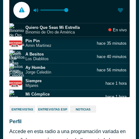
Quiero Que Seas Mi Estrella
En vivo
Binomio de Oro de América
Pin Pin
hace 35 minutos
Amin Martinez
A Besitos
hace 40 minutos
Los Diablitos
Ay Hombe
hace 56 minutos
Jorge Celedón
Siempre
hace 1 hora
Mijares
Mi Cómplice
hace 1 hora
Joan Sebastian
Mi Amor por Ti
hace 1 hora
ENTREVISTAS
ENTREVISTAS ESP
NOTICIAS
Alvaro Torres
Si No Te Hubieras Ido
Perfil
hace 2 horas
Marco Antonio Solís
Accede en esta radio a una programación variada en
Mi Amor por Ti
hace 2 horas
Alvaro Torres