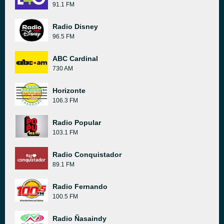
91.1 FM
Radio Disney
96.5 FM
ABC Cardinal
730 AM
Horizonte
106.3 FM
Radio Popular
103.1 FM
Radio Conquistador
89.1 FM
Radio Fernando
100.5 FM
Radio Ñasaindy