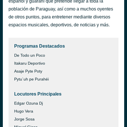
español y guaraní que pretende llegar a toda la
Loco por Ti
población de Paraguay, así como a muchos oyentes
hace 2 horas
Los Temerarios
de otros puntos, para entretener mediante diversos
espacios musicales, deportivos, de noticias y más.
Programas Destacados
De Todo un Poco
Itakaru Deportivo
Asaje Pyte Poty
Pytu´uh pe Purahéi
Locutores Principales
Edgar Ozuna Dj
Hugo Vera
Jorge Sosa