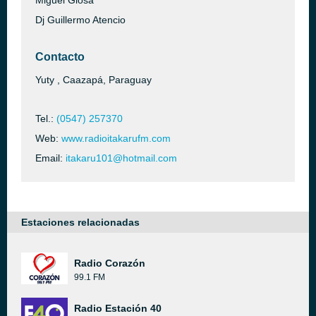
Miguel Giosa
Dj Guillermo Atencio
Contacto
Yuty , Caazapá, Paraguay
Tel.:
(0547) 257370
Web:
www.radioitakarufm.com
Email:
itakaru101@hotmail.com
Estaciones relacionadas
Radio Corazón
99.1 FM
Radio Estación 40