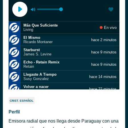
Más Que Suficiente
En vivo
Living
El Mismo
hace 2 minutos
Ricardo Montaner
Starburst
hace 9 minutos
James S. Levine
Echo - Retain Remix
hace 9 minutos
Retain
Llegaste A Tiempo
hace 14 minutos
Susy Gonzalez
Volver a nacer
hace 22 minutos
Ruth Mixter
El Río Del Cielo feat. Ale Fdz
hace 30 minutos
CRIST. ESPAÑOL
Marcos Witt
Starburst
Perfil
hace 37 minutos
James S. Levine
Emisora radial que nos llega desde Paraguay con una
Tengo que danzar
hace 40 minutos
Redimi2