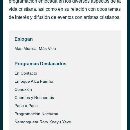
programación enfocada en los diversos aspectos de la
It All Starts Now
vida cristiana, así como en su relación con otros temas
hace 1 hora
The Afters
de interés y difusión de eventos con artistas cristianos.
Eslogan
Más Música, Más Vida
Programas Destacados
En Contacto
Enfoque A La Familia
Conexión
Cuentos y Recuentos
Paso a Paso
Programación Nocturna
Ñemongueta Rory Koeyu Yave