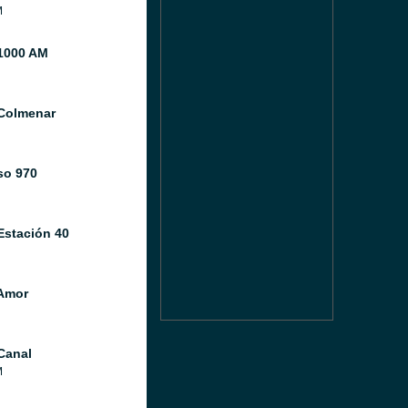
M
1000 AM
Colmenar
so 970
Estación 40
Amor
Canal
M