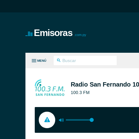
Emisoras
.com.py
MENÚ
S GÉNEROS
Radio San Fernando 1
100.3 FM