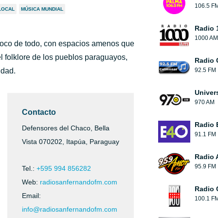
106.5 F
LOCAL
MÚSICA MUNDIAL
Radio 
1000 AM
poco de todo, con espacios amenos que
l folklore de los pueblos paraguayos,
Radio 
idad.
92.5 FM
Univer
970 AM
Contacto
Radio 
Defensores del Chaco, Bella
91.1 FM
Vista 070202, Itapúa, Paraguay
Radio 
95.9 FM
Tel.:
+595 994 856282
Web:
radiosanfernandofm.com
Radio 
Email:
100.1 F
info@radiosanfernandofm.com