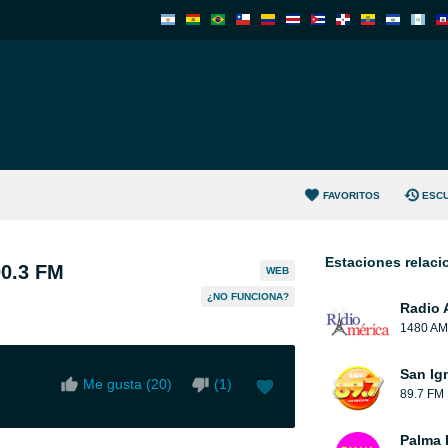
FAVORITOS
ESC
Estaciones relac
00.3 FM
WEB
¿NO FUNCIONA?
Radio 
1480 AM
San Ig
Me gusta (
20
)
(
1
)
89.7 FM
Palma