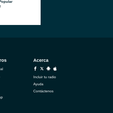
Popular
M
ros
Acerca
al
a
Incluir tu radio
Ayuda
Contáctenos
sp