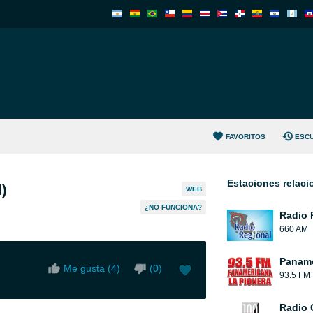
FAVORITOS
ESC
Estaciones relac
)
WEB
¿NO FUNCIONA?
Radio 
660 AM
Paname
Me gusta (
4
)
(
0
)
93.5 FM
Radio 