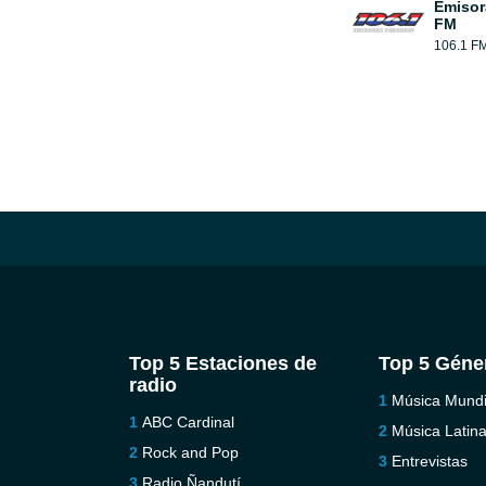
Emisor
FM
106.1 F
Top 5 Estaciones de
Top 5 Géne
radio
Música Mundi
ABC Cardinal
Música Latin
Rock and Pop
Entrevistas
Radio Ñandutí