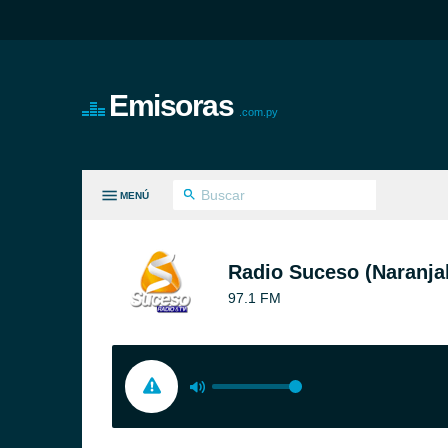
Emisoras
.com.py
MENÚ
S GÉNEROS
Radio Suceso (Naranjal
97.1 FM