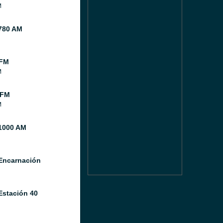
M
780 AM
 FM
M
 FM
M
1000 AM
Encarnación
Estación 40