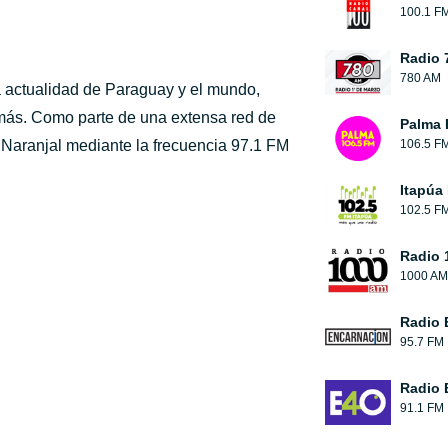
100.1 F
Radio 
780 AM
a actualidad de Paraguay y el mundo,
 y más. Como parte de una extensa red de
Palma
e Naranjal mediante la frecuencia 97.1 FM
106.5 F
Itapúa
102.5 F
Radio 
1000 AM
Radio 
95.7 FM
Radio 
91.1 FM