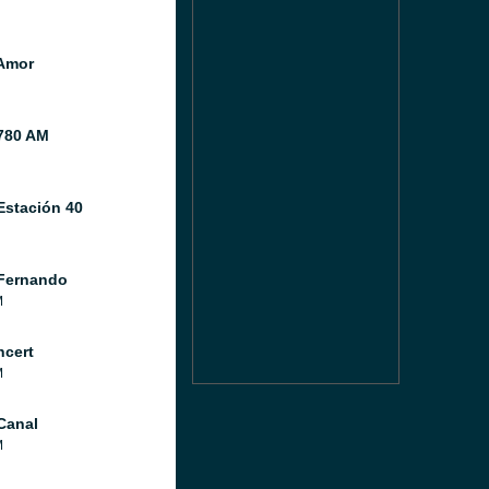
Amor
780 AM
Estación 40
Fernando
M
cert
M
Canal
M