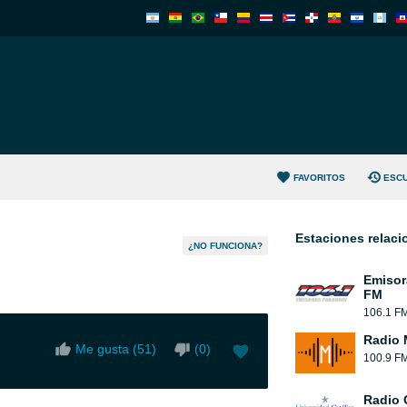
FAVORITOS
ESC
Estaciones relac
¿NO FUNCIONA?
Emisor
FM
106.1 F
Radio 
Me gusta (
51
)
(
0
)
100.9 F
Radio 