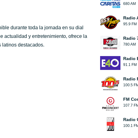
680 AM
Radio 
95.9 FM
ble durante toda la jornada en su dial
 actualidad y entretenimiento, ofrece la
Radio 
s latinos destacados.
780 AM
Radio 
91.1 FM
Radio 
100.5 F
FM Con
107.7 F
Radio 
100.1 F