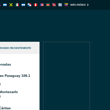
MÁS PAÍSES
UCHADO RECIENTEMENTE
ionadas
as Paraguay 106.1
M
Montecarlo
M
Cáritas